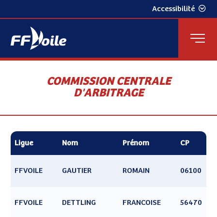
Accessibilité
COMMISSION CENTRALE
D'ARBITRAGE
Ligue
Nom
Prénom
CP
FFVOILE
GAUTIER
ROMAIN
06100
FFVOILE
DETTLING
FRANCOISE
56470