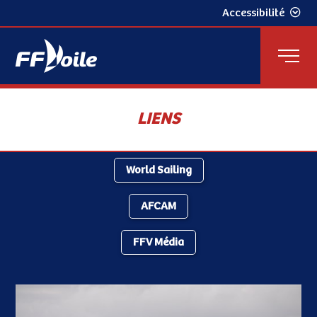
Accessibilité
LIENS
World Sailing
AFCAM
FFV Média