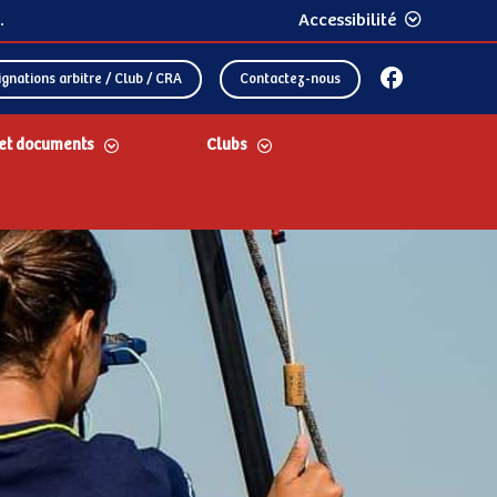
.
Accessibilité
gnations arbitre / Club / CRA
Contactez-nous
et documents
Clubs