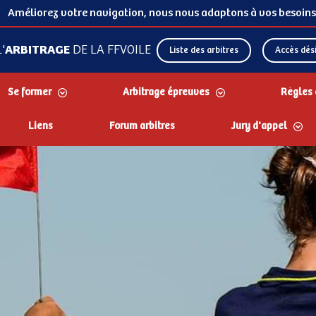
Améliorez votre navigation, nous nous adaptons à vos besoins
'
ARBITRAGE
DE LA FFVOILE
Liste des arbitres
Accès dési
Se former
Arbitrage épreuves
Règles 
Liens
Forum arbitres
Jury d'appel