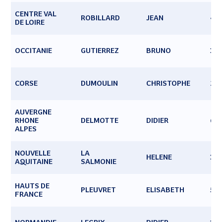
CENTRE VAL
ROBILLARD
JEAN
4
DE LOIRE
OCCITANIE
GUTIERREZ
BRUNO
34
CORSE
DUMOULIN
CHRISTOPHE
20
AUVERGNE
RHONE
DELMOTTE
DIDIER
69
ALPES
NOUVELLE
LA
HELENE
33
AQUITAINE
SALMONIE
HAUTS DE
PLEUVRET
ELISABETH
59
FRANCE