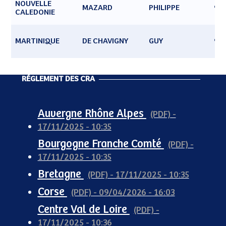
NOUVELLE
MAZARD
PHILIPPE
98
CALEDONIE
MARTINIQUE
DE CHAVIGNY
GUY
97
RÉGLEMENT DES CRA
Auvergne Rhône Alpes
(PDF) -
17/11/2025 - 10:35
Bourgogne Franche Comté
(PDF) -
17/11/2025 - 10:35
Bretagne
(PDF) - 17/11/2025 - 10:35
Corse
(PDF) - 09/04/2026 - 16:03
Centre Val de Loire
(PDF) -
17/11/2025 - 10:36