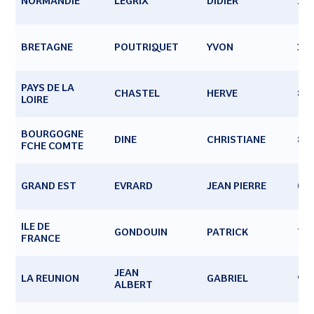
NORMANDIE
LEGRIX
DIDIER
14
BRETAGNE
POUTRIQUET
YVON
35
PAYS DE LA
CHASTEL
HERVE
85
LOIRE
BOURGOGNE
DINE
CHRISTIANE
89
FCHE COMTE
GRAND EST
EVRARD
JEAN PIERRE
08
ILE DE
GONDOUIN
PATRICK
75
FRANCE
JEAN
LA REUNION
GABRIEL
97
ALBERT