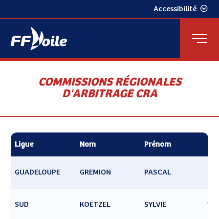
Accessibilité
COMMISSIONS RÉGIONALES
D'ARBITRAGE CRA
Ligue
Nom
Prénom
CP
GUADELOUPE
GREMION
PASCAL
97
SUD
KOETZEL
SYLVIE
13